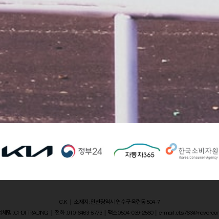
C.K ｜ 소재지 : 인천광역시 연수구 옥련동 504-7
업체명 : CHOI TRADING ｜ 전화 : 010-6463-8773｜팩스:0504-039-2560｜e-mail : cbs763@naver.co